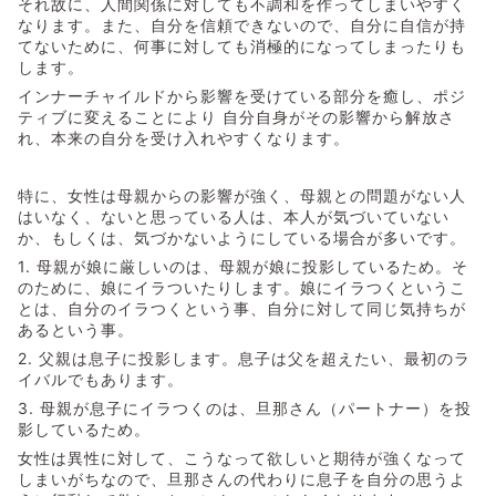
それ故に、人間関係に対しても不調和を作ってしまいやすく
なります。また、自分を信頼できないので、自分に自信が持
てないために、何事に対しても消極的になってしまったりも
します。
インナーチャイルドから影響を受けている部分を癒し、ポジ
ティブに変えることにより 自分自身がその影響から解放さ
れ、本来の自分を受け入れやすくなります。
特に、女性は母親からの影響が強く、母親との問題がない人
はいなく、ないと思っている人は、本人が気づいていない
か、もしくは、気づかないようにしている場合が多いです。
1. 母親が娘に厳しいのは、母親が娘に投影しているため。そ
のために、娘にイラついたりします。娘にイラつくというこ
とは、自分のイラつくという事、自分に対して同じ気持ちが
あるという事。
2. 父親は息子に投影します。息子は父を超えたい、最初のラ
イバルでもあります。
3. 母親が息子にイラつくのは、旦那さん（パートナー）を投
影しているため。
女性は異性に対して、こうなって欲しいと期待が強くなって
しまいがちなので、旦那さんの代わりに息子を自分の思うよ